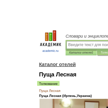
Словари и энциклоп
academic.ru
Каталог отелей
Толк
Каталог отелей
Пуща Лесная
Толкование
Пуща
Лесная
Пуща
Лесная
(
Ирпень
,
Украина
)