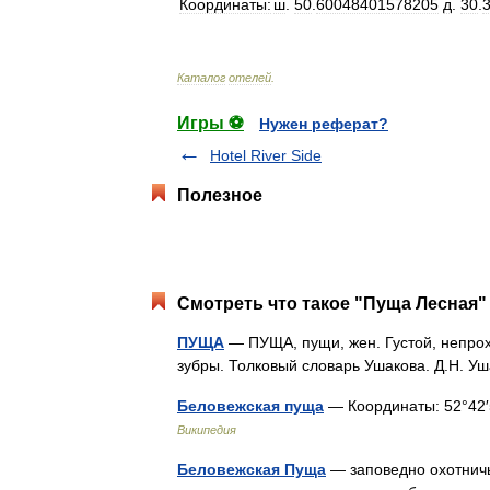
Координаты:
ш
.
50
.
60048401578205
д
.
30
.
Каталог
отелей
.
Игры ⚽
Нужен реферат?
Hotel River Side
Полезное
Смотреть что такое "Пуща Лесная" 
ПУЩА
— ПУЩА, пущи, жен. Густой, непрох
зубры. Толковый словарь Ушакова. Д.Н. 
Беловежская пуща
— Координаты: 52°42′57
Википедия
Беловежская Пуща
— заповедно охотничь