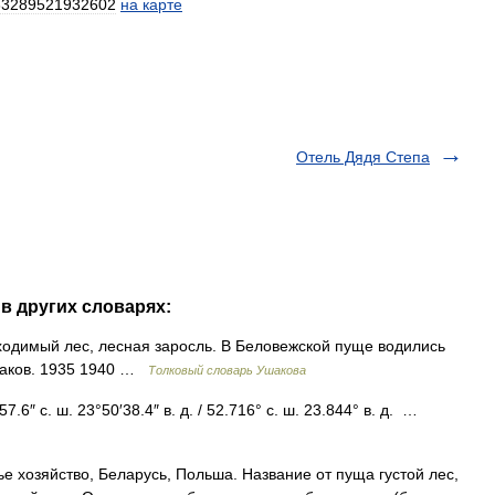
33289521932602
на
карте
Отель Дядя Степа
в других словарях:
одимый лес, лесная заросль. В Беловежской пуще водились
Ушаков. 1935 1940 …
Толковый словарь Ушакова
.6″ с. ш. 23°50′38.4″ в. д. / 52.716° с. ш. 23.844° в. д. …
е хозяйство, Беларусь, Польша. Название от пуща густой лес,