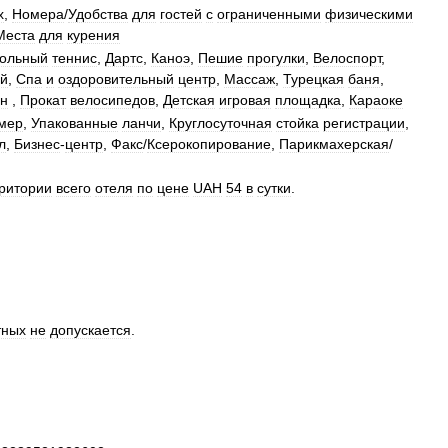
х
,
Номера
/
Удобства
для
гостей
с
ограниченными
физическими
Места
для
курения
ольный
теннис
,
Дартс
,
Каноэ
,
Пешие
прогулки
,
Велоспорт
,
й
,
Спа
и
оздоровительный
центр
,
Массаж
,
Турецкая
баня
,
йн
,
Прокат
велосипедов
,
Детская
игровая
площадка
,
Караоке
мер
,
Упакованные
ланчи
,
Круглосуточная
стойка
регистрации
,
л
,
Бизнес
-
центр
,
Факс
/
Ксерокопирование
,
Парикмахерская
/
ритории
всего
отеля
по
цене
UAH
54
в
сутки
.
тных
не
допускается
.