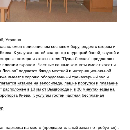
06
,
Украина
расположен
в
живописном
сосновом
бору
,
рядом
с
озером
и
Киева
.
К
услугам
гостей
спа
-
центр
с
турецкой
баней
,
сауной
и
сторные
номера
и
люксы
отеля
"
Пуща
Лесная
"
предлагают
с
плоским
экраном
.
Частные
ванные
комнаты
имеют
халат
и
а
Лесная
"
подаются
блюда
местной
и
интернациональной
акже
имеется
хорошо
оборудованный
тренажерный
зал
и
лагается
катание
на
велосипеде
,
пешие
прогулки
и
плавание
я
"
расположен
в
10
км
от
Вышгорода
и
в
30
минутах
езды
на
эропорта
Киева
.
К
услугам
гостей
частная
бесплатная
ер
ная
парковка
на
месте
(
предварительный
заказ
не
требуется
) .