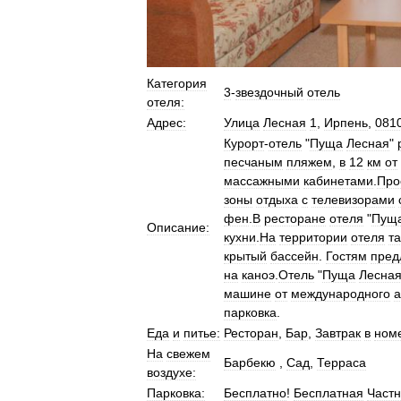
Категория
3
-
звездочный
отель
отеля:
Адрес:
Улица
Лесная
1
,
Ирпень
,
081
Курорт
-
отель
"
Пуща
Лесная
"
песчаным
пляжем
,
в
12
км
от
массажными
кабинетами
.
Про
зоны
отдыха
с
телевизорами
фен
.
В
ресторане
отеля
"
Пущ
Описание:
кухни
.
На
территории
отеля
т
крытый
бассейн
.
Гостям
пред
на
каноэ
.
Отель
"
Пуща
Лесна
машине
от
международного
а
парковка
.
Еда
и
питье:
Ресторан
,
Бар
,
Завтрак
в
ном
На
свежем
Барбекю
,
Сад
,
Терраса
воздухе:
Парковка:
Бесплатно
!
Бесплатная
Част