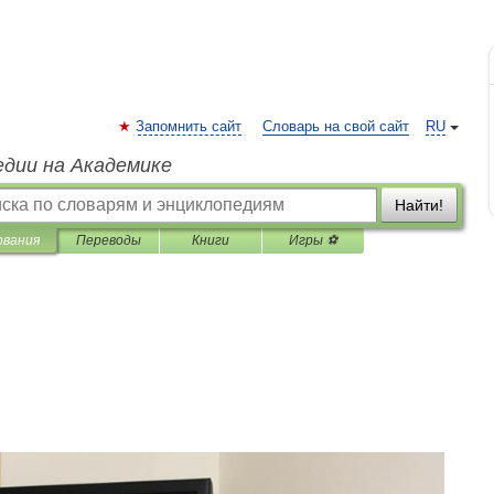
Запомнить сайт
Словарь на свой сайт
RU
едии на Академике
Найти!
ования
Переводы
Книги
Игры ⚽