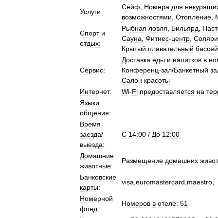
Сейф
,
Номера
для
некурящи
Услуги:
возможностями
,
Отопление
,
Рыбная
ловля
,
Бильярд
,
Наст
Спорт
и
Сауна
,
Фитнес
-
центр
,
Соляри
отдых:
Крытый
плавательный
бассе
Доставка
еды
и
напитков
в
но
Сервис:
Конференц
-
зал
/
Банкетный
за
Салон
красоты
Интернет:
Wi
-
Fi
предоставляется
на
тер
Языки
общения:
Время
заезда
/
C
14:00
/
До
12:00
выезда:
Домашние
Размещение
домашних
живо
животные:
Банковские
visa
,
euromastercard
,
maestro
,
карты:
Номерной
Номеров
в
отеле:
51
фонд: